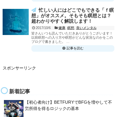
忙しい人にはどこでもできる「ｆ瞑
想」がオススメ。そもそも瞑想とは？
超わかりやすく解説します！
2017/10/6
健康
,
瞑想
,
良いメンタル
皆さんいつも読んでいただきありがとうございます！
以前瞑想への入り方や瞑想がどんな状況なのかをこの
ブログで書きました。 ...
記事を読む
スポンサーリンク
新着記事
【初心者向け】BETFURYでBFGを増やして不
労所得を得るロジックの基本