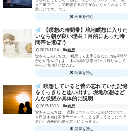
近年末で忙しくて瞑想する時間がなかなかとれなくて
悲しいです。 で...
記事を読む
【瞑想の時間帯】境地瞑想に入りた
いなら朝が良い理由！目的にあった時
間帯を選ぼう
2017/11/14
瞑想
皆さんこんにちは。 瞑想って上手くなるには結構時間
がかかるんですよ。 私の場合は毎日1ヶ月繰り返して
やっと境地瞑想に入れ...
記事を読む
瞑想していると昔の忘れていた記憶
をくっきりと思い出す。境地瞑想はど
んな状態か具体的に説明
2017/10/16
瞑想
皆さんこんちは。 瞑想にハマっているのびのびです。
今日は本当は家系ラーメンのことを書こうとしたので
すが、過去の記憶が本当にくっきり...
記事を読む