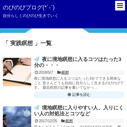
のびのびブログ(*´-`)
自分らしくのびのび生きていく
「 実践瞑想 」一覧
夜に境地瞑想に入るコツはたった3
分の・・・
2018/5/7
瞑想
夜に境地瞑想に入るコツはたった3分でできる簡単な
こと 皆さんどうも自由に自分らしく生きるのびのびで
す。 最近瞑想の記事を書いてなかっ...
記事を読む
境地瞑想に入りやすい人、入りにく
い人の対処法とコツなど
2017/12/25
瞑想
皆さんどうもこんにちは。 のびのびブログです。 最