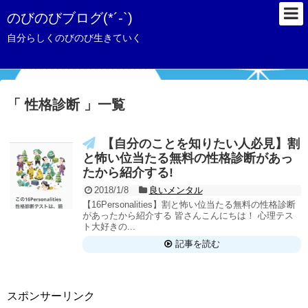
のびのびブログ(*´-`)
自分らしくのびのび生きていく
「 性格診断 」一覧
【自分のことを知りたい人必見】割
と怖い位当たる無料の性格診断があっ
たから紹介する!
2018/1/8
良いメンタル
【16Personalities】割と怖い位当たる無料の性格診断
があったから紹介する 皆さんこんにちは！ 心理テス
ト大好きの...
記事を読む
スポンサーリンク