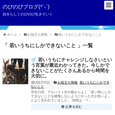
のびのびブログ(*´-`)
自分らしくのびのび生きていく
ホーム
お役立ち情報
若いうちにしかできないこと
「 若いうちにしかできないこと 」一覧
若いうちにチャレンジしなさいとい
う言葉が最近わかってきた。今しかで
きないことがたくさんあるから時間を
大切に。
2017/7/11
お役立ち情報
,
若いうちにしかでき
ないこと
学生の頃、アルバイト先や親からよく「若い時にしか
できないことを後悔しないようにやった方が良いよ」
とよく言われていました。 当時は「？」...
記事を読む