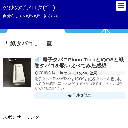
のびのびブログ(*´-`)
自分らしくのびのび生きていく
「 紙タバコ 」一覧
電子タバコPloomTechとIQOSと紙
巻タバコを吸い比べてみた感想
2018/5/14
オススメの○○
,
健康
電子タバコPloomTechとIQOSと紙巻タバコを吸い比
べてみた感想 皆さんどうものびのびです。 いつも読
んでいただいてい...
記事を読む
スポンサーリンク