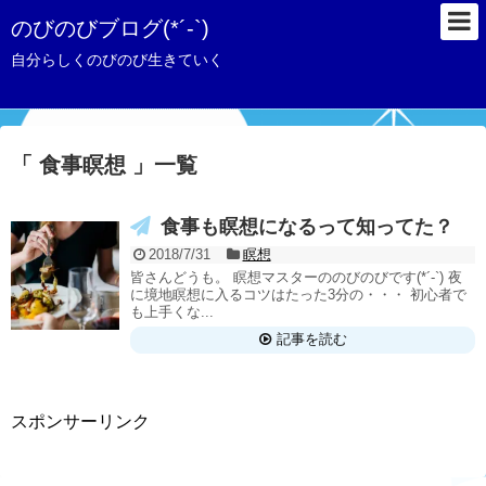
のびのびブログ(*´-`)
自分らしくのびのび生きていく
「 食事瞑想 」一覧
食事も瞑想になるって知ってた？
2018/7/31
瞑想
皆さんどうも。 瞑想マスターののびのびです(*´-`) 夜
に境地瞑想に入るコツはたった3分の・・・ 初心者で
も上手くな...
記事を読む
スポンサーリンク