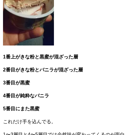
1番上がきな粉と黒蜜が混ざった層
2番目がきな粉とバニラが混ざった層
3番目が黒蜜
4番目が純粋なバニラ
5番目にまた黒蜜
これだけ手を込んでる。
1〜3層目と4〜5層目では全然味が変わってくるのが面白