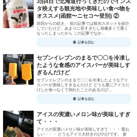
3泊4日で北海道行ってきたのでインス
タ映えする観光地や美味しい食べ物を
オススメ(函館〜ニセコ〜登別) ②
前回からの続き。 前の記事では観光スポットを紹介
していたけど、あまりに長すぎたし画像多くて重く
なったしまったから この記事でなか...
記事を読む
セブンイレブンのまるで〇〇を冷凍し
たような食感のアイスバーが美味しす
ぎるんだけど
セブンイレブンのまるで〇〇を冷凍したようなアイ
スバーが美味しすぎるんだけど どうも夏にアイスだ
けしか食べなくて倒れたことのあるのび...
記事を読む
アイスの実濃いメロン味が美味しすぎ
て・・・
アイスの実濃いメロン味が美味しすぎて・・・ 愛お
しい・・・ どうもアイス大好きのびのびです。 参