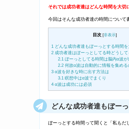
それでは成功者達はどんな時間を大切
今回はそんな成功者達の時間について
目次
[
非表示
]
1
どんな成功者達もぼーっとする時間を
2
成功者達はぼーっとしてる時どうして
2.1
ぼーっとしてる時間は脳内α波が
2.2
何故α波は自動的に情報を集める
3
α波を好きな時に出す方法は
3.1
瞑想中はα波でまくり
4
α波は成功には必須
どんな成功者達もぼー
ぼーっとする時間って聞くと「私もだ