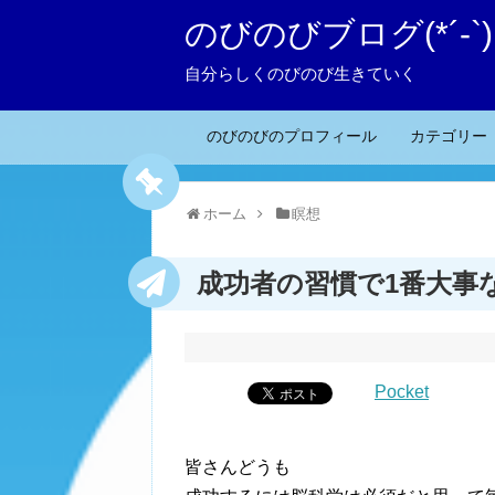
のびのびブログ(*´-`)
自分らしくのびのび生きていく
のびのびのプロフィール
カテゴリー
ホーム
瞑想
成功者の習慣で1番大事
Pocket
皆さんどうも