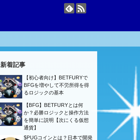
新着記事
【初心者向け】BETFURYで
BFGを増やして不労所得を得
るロジックの基本
【BFG】BETFURYとは何
か？必勝ロジックと操作方法
を簡単に説明【次にくる仮想
通貨】
$PUGコインとは？日本で開発