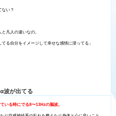
てない？
人と凡人の違いなの。
してる自分をイメージして幸せな感情に浸ってる」
α波が出てる
ている時にでる8〜13Hzの脳波。
したり交感神経系の乱れを整えたり身体と心に良いこと