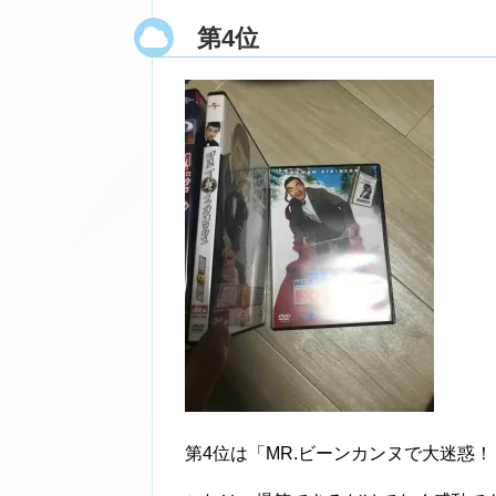
第4位
第4位は「MR.ビーンカンヌで大迷惑