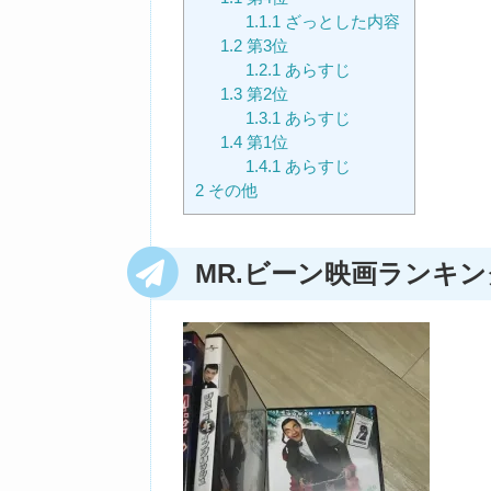
1.1.1
ざっとした内容
1.2
第3位
1.2.1
あらすじ
1.3
第2位
1.3.1
あらすじ
1.4
第1位
1.4.1
あらすじ
2
その他
MR.ビーン映画ランキン