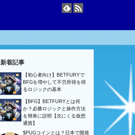
新着記事
【初心者向け】BETFURYで
BFGを増やして不労所得を得
るロジックの基本
【BFG】BETFURYとは何
か？必勝ロジックと操作方法
を簡単に説明【次にくる仮想
通貨】
$PUGコインとは？日本で開発