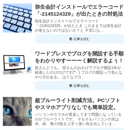
弥生会計インストールでエラーコード
「-2145124329」が出たときの対処法
弥生会計インストールでエラーコード
「-2145124329」が出たとき このままでは弥生会計
が使えないのではないか？と 不安にな...
記事を読む
ワードプレスでブログを開設する手順
をわかりやすーーーく解説するよぅ！
皆さんどうも。 皆さんのおかげでブログ開設1年が
経過したのびのびです(*´-`) ブログの開設って色んな
やり方がある。 はてなブロ...
記事を読む
超ブルーライト削減方法。PCソフト
やスマホアプリなしでも簡単設定。
パソコンやスマホが普及してきて問題になっている
のがブルーライトです。 そもそもパソコンの光は
赤、緑、青の3色を上手く使い色を出していま...