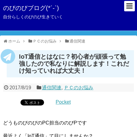
のびのびブログ(*´-`)
自分らしくのびのび生きていく
ホーム
ＰＣのお悩み
通信関連
IoT通信とはなに？初心者が頑張って勉
強したので私なりに解説します！これだ
け知っていれば大丈夫！
2017/8/19
通信関連
,
ＰＣのお悩み
Pocket
どうものびのびのPC担当ののびPです
最近よく「IoT通信」て目にしませんか？