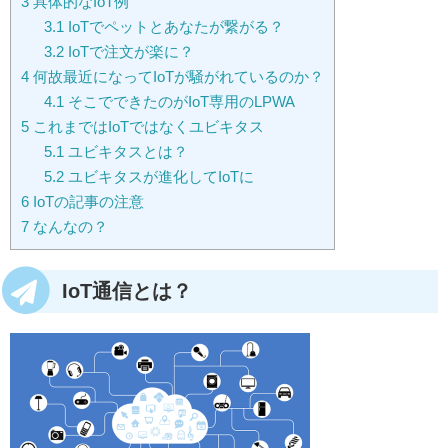
3
具体的なIoT例
3.1
IoTでペットとあなたが繋がる？
3.2
IoTで注文が楽に？
4
何故最近になってIoTが騒がれているのか？
4.1
そこでできたのがIoT専用のLPWA
5
これまではIoTではなくユビキタス
5.1
ユビキタスとは？
5.2
ユビキタスが進化してIoTに
6
IoTの記事の注意
7
なんなの？
IoT通信とは？