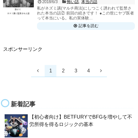
2018/6/3
怖い話
,
本当の話
私がネズミ講(マルチ商法)にしつこく誘われて監禁さ
れた本当の話② 前回の続きです！ ●この世にヤブ医者
って本当にいる。私の実体験...
記事を読む
スポンサーリンク
1
2
3
4
新着記事
【初心者向け】BETFURYでBFGを増やして不
労所得を得るロジックの基本