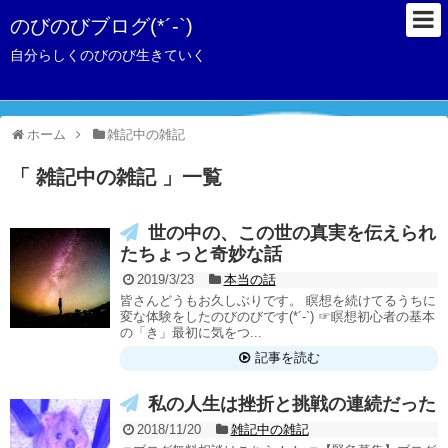
のびのびブログ(*´-`)
自分らしくのびのび生きていく
ホーム
雑記中の雑記
「 雑記中の雑記 」一覧
世の中の、この世の真実を伝えられ
たちょっと奇妙な話
2019/3/23
本当の話
皆さんどうもお久しぶりです。 瞑想を続けてるうちに
変な体験をしたのびのびです(*´-`) ☞瞑想初心者の基本
の「き」最初に気をつ...
記事を読む
私の人生は挫折と挑戦の連続だった
2018/11/20
雑記中の雑記