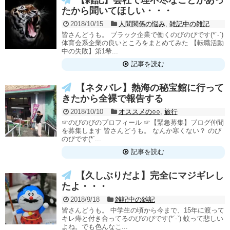
【雑記】会社で理不尽なことがあっ
たから聞いてほしい・・・
2018/10/15
人間関係の悩み
,
雑記中の雑記
皆さんどうも。 ブラック企業で働くのびのびです(*´-`)
体育会系企業の良いところをまとめてみた 【転職活動
中の失敗】第1希...
記事を読む
【ネタバレ】熱海の秘宝館に行って
きたから全裸で報告する
2018/10/10
オススメの○○
,
旅行
☞のびのびのプロフィール ☞【緊急募集】ブログ仲間
を募集します 皆さんどうも。 なんか寒くない？ のび
のびです(*´...
記事を読む
【久しぶりだよ】完全にマジギレし
たよ・・・
2018/9/18
雑記中の雑記
皆さんどうも。 中学生の頃から今まで、15年に渡って
キレ痔と付き合ってるのびのびです(*´-`) 蚊って悲しい
よね。でも色んなこ...