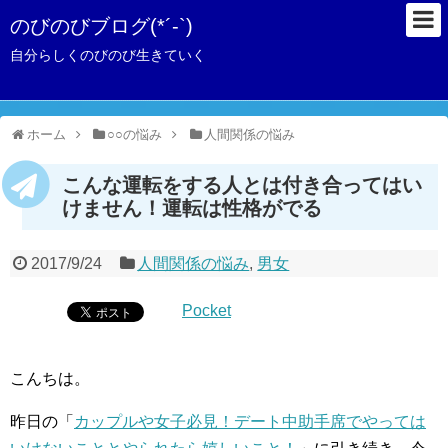
のびのびブログ(*´-`)
自分らしくのびのび生きていく
ホーム
○○の悩み
人間関係の悩み
こんな運転をする人とは付き合ってはい
けません！運転は性格がでる
2017/9/24
人間関係の悩み
,
男女
Pocket
こんちは。
昨日の「
カップルや女子必見！デート中助手席でやっては