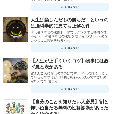
記事を読む
人生は楽しんだもの勝ちだ！というの
は脳科学的に見ても正解な件
☞【引き寄せの法則】日常でワクワクする時間を増
やそう！ ☞引き寄せの法則を信じられない人へのち
ょっとした実験を紹介2 人...
記事を読む
【人生が上手くいくコツ】物事には必
ず裏と表がある
皆さんこんにちはのびのびです。 私は瞑想にはまっ
ているんですけど、瞑想が終わった後ってすごい頭
が冴えてて 普段考...
記事を読む
【自分のことを知りたい人必見】割と
怖い位当たる無料の性格診断があった
から紹介する!