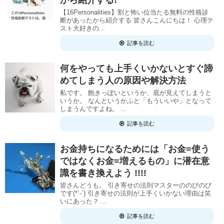
【16Personalities】割と怖い位当たる無料の性格診
断があったから紹介する 皆さんこんにちは！ 心理テ
スト大好きの...
記事を読む
何をやっても上手くいかないとすぐ諦
めてしまう人の原因や解決方法
私です。 飽きっぽいというか、底が見えてしまうと
いうか。 なんというかふと「もういいや」となって
しまうんですよね。 ...
記事を読む
お金持ちになるためには「お金=使う
ではなくお金=増えるもの」に潜在意
識を書き換えよう !!!!
皆さんどうも。 引き寄せの法則マスターののびのび
です(*´-`) 引き寄せの法則が上手くいかない理由は笑
いにあった？ ...
記事を読む