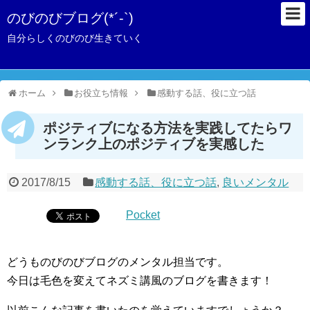
のびのびブログ(*´-`)
自分らしくのびのび生きていく
ホーム
お役立ち情報
感動する話、役に立つ話
ポジティブになる方法を実践してたらワ
ンランク上のポジティブを実感した
2017/8/15
感動する話、役に立つ話
,
良いメンタル
Pocket
どうものびのびブログのメンタル担当です。
今日は毛色を変えてネズミ講風のブログを書きます！