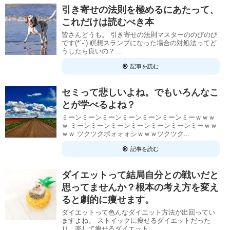
引き寄せの法則を極めるにあたって、
これだけは読むべき本
皆さんどうも。 引き寄せの法則マスターののびのび
です(*´-`) 瞑想スランプになった場合の対処法ってど
うしたら良いの？...
記事を読む
セミって悲しいよね。でもいろんなこ
とが学べるよね？
ミーンミーンミーンミーンミーンミーンミーｗｗｗ
ｗ ミーンミーンミーンミーンミーンミーンミーｗｗ
ｗｗ ツクツクボォォォシｗｗｗツクツク...
記事を読む
ダイエットって結局自分との戦いだと
思ってませんか？根本の考え方を変え
ると劇的に痩せます。
ダイエットって色んなダイエット方法が出回ってい
ますよね。 ストイックに痩せるダイエットだった
り、楽して痩せるダイエット...