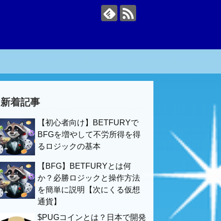
新着記事
【初心者向け】BETFURYで
BFGを増やして不労所得を得
るロジックの基本
【BFG】BETFURYとは何
か？必勝ロジックと操作方法
を簡単に説明【次にくる仮想
通貨】
$PUGコインとは？日本で開発