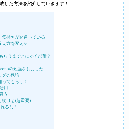
達成した方法を紹介していきます！
も気持ちが間違っている
捉え方を変える
もらうまでとにかく忍耐？
ressの勉強をしました
ログの勉強
知ってもらう！
の活用
狙う
続ける(超重要)
されるな！