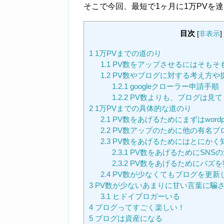
そこで今回、最短で1ヶ月に1万PVを
目次
[
非表示
]
1
1万PVまでの道のり
1.1
PV数をアップさせるにはそもそ
1.2
PV数やブログに対する考え方や
1.2.1
googleクローラー申請手順
1.2.2
PV数よりも、ブログは見て
2
1万PVまでの具体的な道のり
2.1
PV数をあげるためにまずはwordp
2.2
PV数アップのために他の有名ブ
2.3
PV数をあげるためにはとにかく
2.3.1
PV数をあげるためにSNS
2.3.2
PV数をあげるためにバズを
2.4
PV数が少なくてもブログを更新し
3
PV数が少ないあまりに甘い言葉に騙
3.1
ヒドイブロガーいる
4
ブログってすごく楽しい！
5
ブログは資産になる