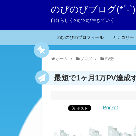
のびのびブログ(*´-`)
自分らしくのびのび生きていく
のびのびのプロフィール
カテゴリー
ホーム
ブログ
PV数
最短で1ヶ月1万PV達
Pocket