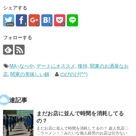
シェアする
error
0
0
フォローする
MA~なべや
,
デートにオススメ
,
接待
,
関東のお洒落なお
店
,
関東の美味しい鍋
のびのび(^^)
関連記事
まだお店に並んで時間を消耗してる
の？
まだお店に並んで時間を消耗してるの？ 超人気店〇
〇ラーメン！！みたいな個人経営のお店は仕方ない