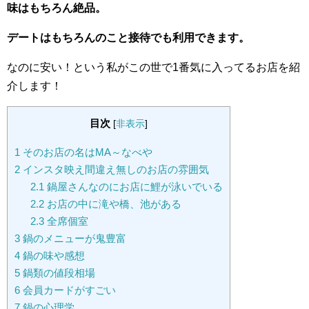
味はもちろん絶品。
デートはもちろんのこと接待でも利用できます。
なのに安い！という私がこの世で1番気に入ってるお店を紹
介します！
目次
[
非表示
]
1
そのお店の名はMA～なべや
2
インスタ映え間違え無しのお店の雰囲気
2.1
鍋屋さんなのにお店に鯉が泳いでいる
2.2
お店の中に滝や橋、池がある
2.3
全席個室
3
鍋のメニューが鬼豊富
4
鍋の味や感想
5
鍋類の値段相場
6
会員カードがすごい
7
鍋の心理学