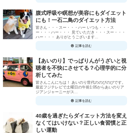
腹式呼吸や瞑想が美容にもダイエット
にも！一石二鳥のダイエット方法
皆さん・・・スー・・・ハー いつも・・・ス
ー・・・ハー・・・ 見ていただき・・・スー・・・
ハー・・・ ありがとうございます...
記事を読む
【あいのり】でっぱりんがうざいと視
聴者を不快にさせてる？心理学的に分
析してみた
皆さんこんにちは！ あいのり世代ののびのびです。
最近フジテレビで土曜日の午前1:05からあいのりア
ジアンジャーニーがス...
記事を読む
40歳を過ぎたらダイエット方法を変え
なくてはいけない？正しい食習慣と正
しい運動