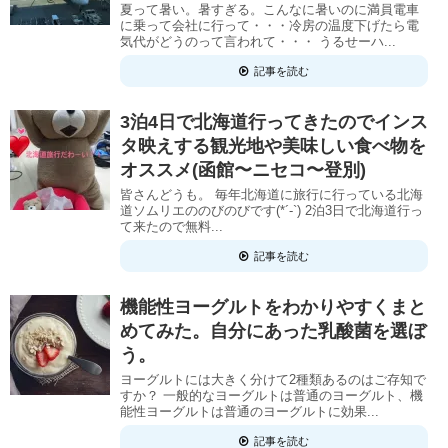
夏って暑い。暑すぎる。こんなに暑いのに満員電車
に乗って会社に行って・・・冷房の温度下げたら電
気代がどうのって言われて・・・ うるせーハ...
記事を読む
3泊4日で北海道行ってきたのでインス
タ映えする観光地や美味しい食べ物を
オススメ(函館〜ニセコ〜登別)
皆さんどうも。 毎年北海道に旅行に行っている北海
道ソムリエののびのびです(*´-`) 2泊3日で北海道行っ
て来たので無料...
記事を読む
機能性ヨーグルトをわかりやすくまと
めてみた。自分にあった乳酸菌を選ぼ
う。
ヨーグルトには大きく分けて2種類あるのはご存知で
すか？ 一般的なヨーグルトは普通のヨーグルト、機
能性ヨーグルトは普通のヨーグルトに効果...
記事を読む