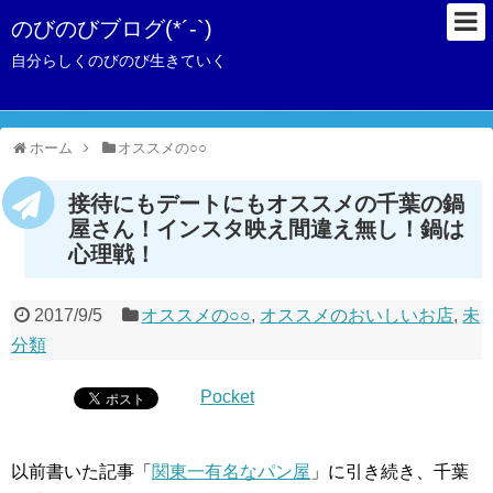
のびのびブログ(*´-`)
自分らしくのびのび生きていく
ホーム
オススメの○○
接待にもデートにもオススメの千葉の鍋
屋さん！インスタ映え間違え無し！鍋は
心理戦！
2017/9/5
オススメの○○
,
オススメのおいしいお店
,
未
分類
Pocket
以前書いた記事「
関東一有名なパン屋
」に引き続き、千葉