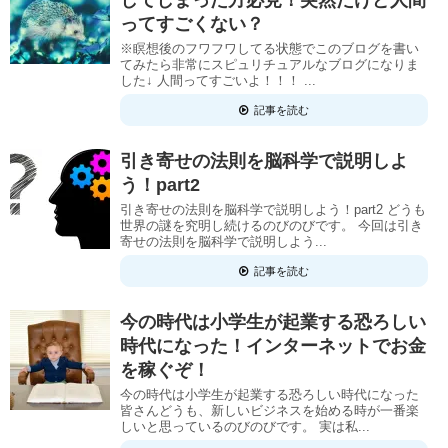
ってすごくない？
※瞑想後のフワフワしてる状態でこのブログを書い
てみたら非常にスピュリチュアルなブログになりま
した↓ 人間ってすごいよ！！！ ...
記事を読む
引き寄せの法則を脳科学で説明しよ
う！part2
引き寄せの法則を脳科学で説明しよう！part2 どうも
世界の謎を究明し続けるのびのびです。 今回は引き
寄せの法則を脳科学で説明しよう...
記事を読む
今の時代は小学生が起業する恐ろしい
時代になった！インターネットでお金
を稼ぐぞ！
今の時代は小学生が起業する恐ろしい時代になった
皆さんどうも、新しいビジネスを始める時が一番楽
しいと思っているのびのびです。 実は私...