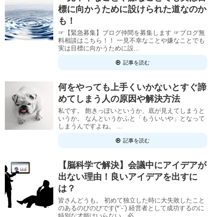
標に向かうために設けられた道なのか
も！
☞【緊急募集】ブログ仲間を募集します ☞ブログ無
料相談はこちら！！ 一見不幸なことや嫌なことでも
実は目標に向かうために設...
記事を読む
何をやっても上手くいかないとすぐ諦
めてしまう人の原因や解決方法
私です。 飽きっぽいというか、底が見えてしまうと
いうか。 なんというかふと「もういいや」となって
しまうんですよね。 ...
記事を読む
【脳科学で解決】会議中にアイデアが
出ない理由！良いアイデアを出すに
は？
皆さんどうも。 初めて独立した時に大失敗したこと
のあるのびのびです(*´-`) 経営者として成功するのに
特別な才能はいらない。必...