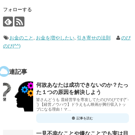
フォローする
お金のこと
,
お金を増やしたい
,
引き寄せの法則
のび
のび(^^)
関連記事
何故あなたは成功できないのか？たっ
た１つの原因を解決しよう
皆さんどうも 昔経営学を専攻してたのびのびです(*´-
`) 【経営ノウハウ】ドラえもん映画が興行収入トッ
プになる理由！マ...
記事を読む
一見不幸なことや嫌なことでも実は目