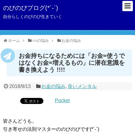
のびのびブログ(*´-`)
自分らしくのびのび生きていく
ホーム
○○の悩み
お金の悩み
お金持ちになるためには「お金=使うで
はなくお金=増えるもの」に潜在意識を
書き換えよう !!!!
2018/9/13
お金の悩み
,
良いメンタル
Pocket
皆さんどうも。
引き寄せの法則マスターののびのびです(*´-`)