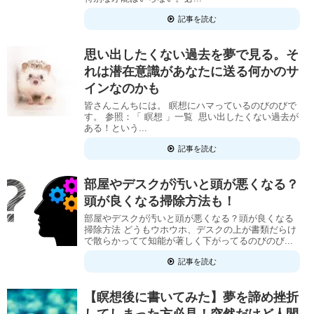
記事を読む
思い出したくない過去を夢で見る。そ
れは潜在意識があなたに送る何かのサ
インなのかも
皆さんこんちには。 瞑想にハマっているのびのびで
す。 参照：「 瞑想 」一覧 思い出したくない過去が
ある！という...
記事を読む
部屋やデスクが汚いと頭が悪くなる？
頭が良くなる掃除方法も！
部屋やデスクが汚いと頭が悪くなる？頭が良くなる
掃除方法 どうもウホウホ、デスクの上が書類だらけ
で散らかってて知能が著しく下がってるのびのび...
記事を読む
【瞑想後に書いてみた】夢を諦め挫折
してしまった方必見！突然だけど人間