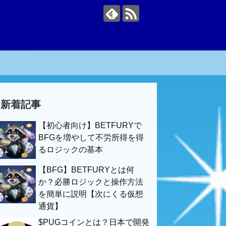
新着記事
【初心者向け】BETFURYで
BFGを増やして不労所得を得
るロジックの基本
【BFG】BETFURYとは何
か？必勝ロジックと操作方法
を簡単に説明【次にくる仮想
通貨】
$PUGコインとは？日本で開発