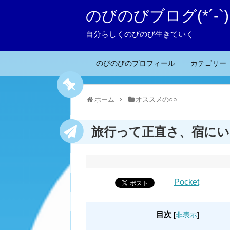
のびのびブログ(*´-`)
自分らしくのびのび生きていく
のびのびのプロフィール
カテゴリー
ホーム
オススメの○○
旅行って正直さ、宿にい
Pocket
目次
[
非表示
]