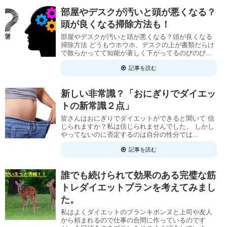
部屋やデスクが汚いと頭が悪くなる？
頭が良くなる掃除方法も！
部屋やデスクが汚いと頭が悪くなる？頭が良くなる
掃除方法 どうもウホウホ、デスクの上が書類だらけ
で散らかってて知能が著しく下がってるのびのび...
記事を読む
新しい非常識？「おにぎりでダイエッ
トの新常識２点」
皆さんはおにぎりでダイエットができると聞いて 信
じられますか？私は信じられませんでした。 しかし
やってないのに否定するのは自分の性分では...
記事を読む
誰でも続けられて効果のある完璧な筋
トレダイエットプランを考えてみまし
た。
私はよくダイエットのプランキボンヌと上司や友人
から頼まれるので仕事の合間に作っているのです